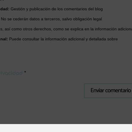
idad:
Gestión y publicación de los comentarios del blog
:
No se cederán datos a terceros, salvo obligación legal
tos, así como otros derechos, como se explica en la información adiciona
nal:
Puede consultar la información adicional y detallada sobre
privacidad
*