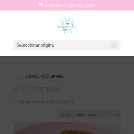
ochimanikia@gmail.com
Seleccionar página
Inicio
/ BATCHCOOKING
BATCHCOOKING
Mostrando los 7 resultados