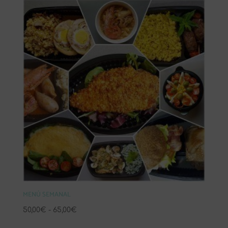
desde
8,40€
hasta
33,60€
MENÚ SEMANAL
Rango
50,00
€
-
65,00
€
de