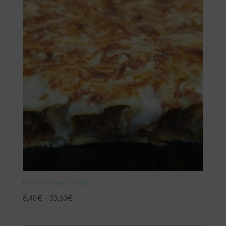
CANELONES DE CIERVO
Rango
8,40
€
-
33,60
€
de
precios: