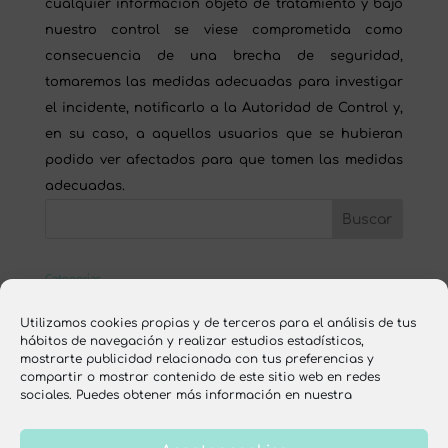
cualquier información objeto de tratamiento y bajo
nuestro control se viese comprometida como
consecuencia de una brecha de seguridad,
tomaremos las medidas adecuadas para investigar
el incidente, notificarlo a la Autoridad de Control y,
en su caso, a aquellos usuarios que se hubieran
podido ver afectados para que tomen las medidas
adecuadas.
Categorías
ESCUELA ONLINE
Utilizamos cookies propias y de terceros para el análisis de tus
hábitos de navegación y realizar estudios estadísticos,
nutrición
mostrarte publicidad relacionada con tus preferencias y
compartir o mostrar contenido de este sitio web en redes
recetas
sociales. Puedes obtener más información en nuestra