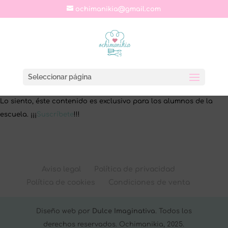
ochimanikia@gmail.com
Seleccionar página
Lo siento, éste contenido es exclusivo para los alumnos de la
escuela. ¡¡¡
Suscríbete
!!!
Aviso legal
Política de privacidad
Política de cookies
Condiciones de venta
Diseño web por
Dulce Imaginativa
. Todos los
derechos reservados. Ochimanikia, 2025.