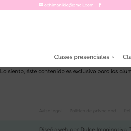
ochimanikia@gmail.com
Clases presenciales
Cl
Lo siento, éste contenido es exclusivo para los alumn
Aviso legal
Política de privacidad
Pol
Diseño web por
Dulce Imaginativa
.