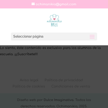
ochimanikia@gmail.com
Seleccionar página
Lo siento, éste contenido es exclusivo para los alumnos de la
escuela. ¡¡¡Suscríbete!!!
Aviso legal
Política de privacidad
Política de cookies
Condiciones de venta
Diseño web por
Dulce Imaginativa
. Todos los
derechos reservados. Ochimanikia, 2025.