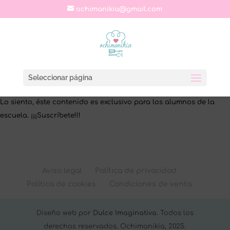
ochimanikia@gmail.com
Seleccionar página
Lo siento, éste contenido es exclusivo para los alumnos de la
escuela. ¡¡¡Suscríbete!!!
Aviso legal
Política de privacidad
Política de cookies
Condiciones de venta
Diseño web por
Dulce Imaginativa
. Todos los
derechos reservados. Ochimanikia, 2025.