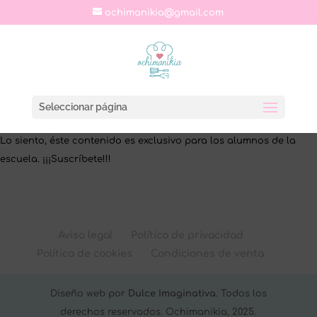
ochimanikia@gmail.com
Seleccionar página
Lo siento, éste contenido es exclusivo para los alumnos de la
escuela. ¡¡¡Suscríbete!!!
Aviso legal
Política de privacidad
Política de cookies
Condiciones de venta
Diseño web por
Dulce Imaginativa
. Todos los
derechos reservados. Ochimanikia, 2025.