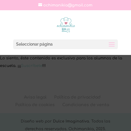
ochimanikia@gmail.com
Seleccionar página
Lo siento, éste contenido es exclusivo para los alumnos de la
escuela. ¡¡¡
Suscríbete
!!!
Aviso legal
Política de privacidad
Política de cookies
Condiciones de venta
Diseño web por
Dulce Imaginativa
. Todos los
derechos reservados. Ochimanikia, 2025.