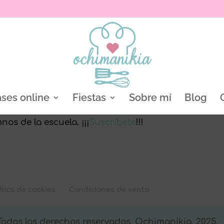
ases online
Fiestas
Sobre mí
Blog
nos de la escuela. ¡¡¡
Suscríbete
!!!
ítica de cookies
Condiciones de venta
 Todos los derechos reservados. Ochimanikia, 2025.