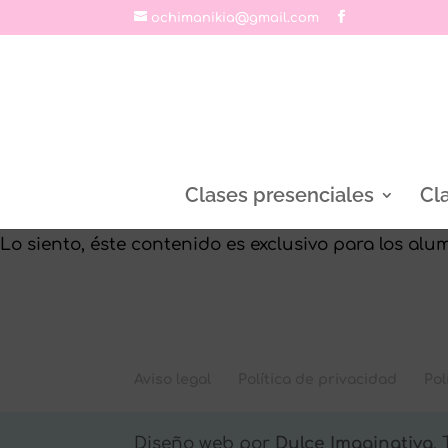
ochimanikia@gmail.com
Clases presenciales
Cl
Lo siento, éste contenido es exclusivo para los alum
Aviso legal
Política de privacidad
Pol
Diseño web por
Dulce Imaginativa
.