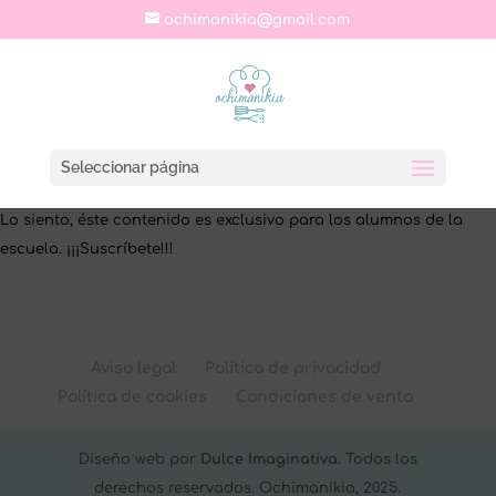
ochimanikia@gmail.com
Seleccionar página
Lo siento, éste contenido es exclusivo para los alumnos de la
escuela. ¡¡¡Suscríbete!!!
Aviso legal
Política de privacidad
Política de cookies
Condiciones de venta
Diseño web por
Dulce Imaginativa
. Todos los
derechos reservados. Ochimanikia, 2025.