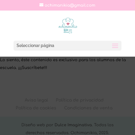
ochimanikia@gmail.com
Seleccionar página
Lo siento, éste contenido es exclusivo para los alumnos de la
escuela. ¡¡¡Suscríbete!!!
Aviso legal
Política de privacidad
Política de cookies
Condiciones de venta
Diseño web por
Dulce Imaginativa
. Todos los
derechos reservados. Ochimanikia, 2025.