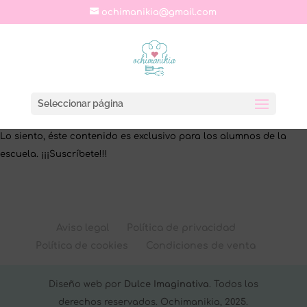
ochimanikia@gmail.com
Seleccionar página
Lo siento, éste contenido es exclusivo para los alumnos de la
escuela. ¡¡¡Suscríbete!!!
Aviso legal
Política de privacidad
Política de cookies
Condiciones de venta
Diseño web por
Dulce Imaginativa
. Todos los
derechos reservados. Ochimanikia, 2025.