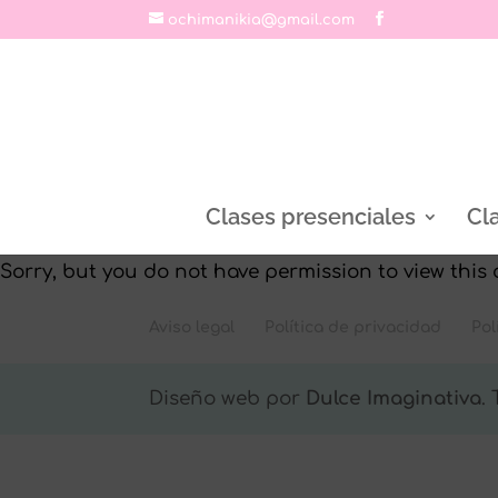
ochimanikia@gmail.com
Clases presenciales
Cl
Sorry, but you do not have permission to view this 
Aviso legal
Política de privacidad
Pol
Diseño web por
Dulce Imaginativa
.