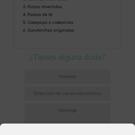
Pizzas divertidas
Pastas de té
Cakepops o cakesicles
Sandwiches originales
¿Tienes alguna duda?