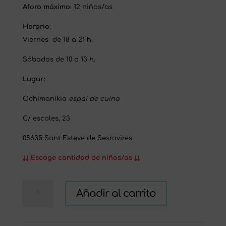
Aforo máximo:
12 niños/as
Horario:
Viernes de 18 a 21 h.
Sábados de 10 a 13 h.
Lugar:
Ochimanikia
espai de cuina
C/ escoles, 23
08635 Sant Esteve de Sesrovires
↓↓ Escoge cantidad de niños/as ↓↓
TALLER
Añadir al carrito
CUMPLEAÑOS
INFANTIL
cantidad