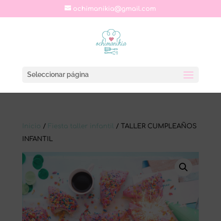
ochimanikia@gmail.com
Seleccionar página
Inicio
/
Fiesta taller infantil
/ TALLER CUMPLEAÑOS
INFANTIL