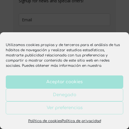
Signup for news and special offers!
Subscribe
Utilizamos cookies propias y de terceros para el análisis de tus
hábitos de navegación y realizar estudios estadísticos,
mostrarte publicidad relacionada con tus preferencias y
compartir o mostrar contenido de este sitio web en redes
sociales. Puedes obtener más información en nuestra
Aviso legal
Política de privacidad
Aceptar cookies
Política de cookies
Condiciones de venta
Denegado
Diseño web por
Dulce Imaginativa
. Todos los
Ver preferencias
derechos reservados. Ochimanikia, 2025.
Política de cookies
Política de privacidad