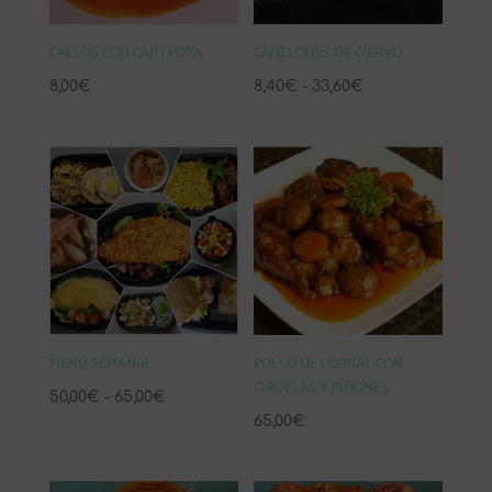
CALLOS CON CAP I POTA
CANELONES DE CIERVO
Rango
8,00
€
8,40
€
-
33,60
€
de
precios:
desde
8,40€
hasta
33,60€
MENÚ SEMANAL
POLLO DE CORRAL CON
CIRUELAS Y PIÑONES
Rango
50,00
€
-
65,00
€
65,00
€
de
precios:
desde