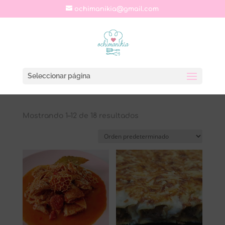
ochimanikia@gmail.com
Seleccionar página
Mostrando 1–12 de 18 resultados