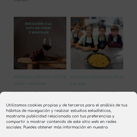
de 5
INTRODUCCIÓN A LA CATA DE
ACADEMIA GROW COOKING (6
VINOS Y MARIDAJE
a 16 años)
Rango
35,00
€
-
45,00
€
60,00
€
/ month for 10
de
meses
Utilizamos cookies propias y de terceros para el análisis de tus
precios:
hábitos de navegación y realizar estudios estadísticos,
mostrarte publicidad relacionada con tus preferencias y
desde
compartir o mostrar contenido de este sitio web en redes
35,00€
1
2
→
sociales. Puedes obtener más información en nuestra
hasta