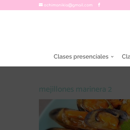
ochimanikia@gmail.com
Clases presenciales
Cl
mejillones marinera 2