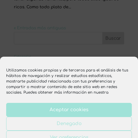
ricos. Como todo plato de...
« Entradas más antiguas
Categorías
ESCUELA ONLINE
Utilizamos cookies propias y de terceros para el análisis de tus
hábitos de navegación y realizar estudios estadísticos,
nutrición
mostrarte publicidad relacionada con tus preferencias y
compartir o mostrar contenido de este sitio web en redes
recetas
sociales. Puedes obtener más información en nuestra
Aceptar cookies
Aviso legal
Política de privacidad
Denegado
Política de cookies
Condiciones de venta
Ver preferencias