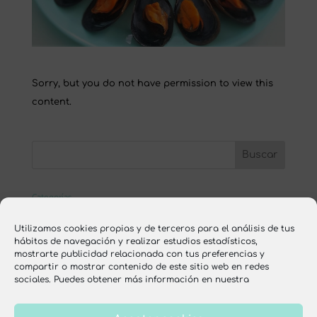
Sorry, but you do not have permission to view this
content.
Categorías
ESCUELA ONLINE
Utilizamos cookies propias y de terceros para el análisis de tus
hábitos de navegación y realizar estudios estadísticos,
nutrición
mostrarte publicidad relacionada con tus preferencias y
compartir o mostrar contenido de este sitio web en redes
recetas
sociales. Puedes obtener más información en nuestra