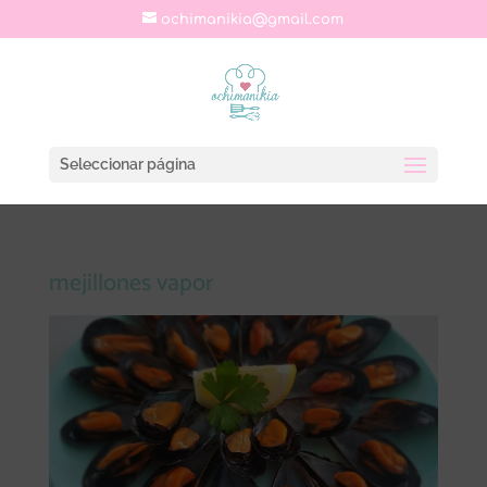
ochimanikia@gmail.com
Seleccionar página
mejillones vapor