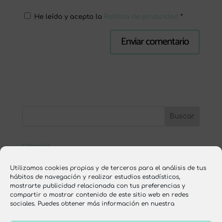
He leído y acepto la
Política de privacidad
*
Categorías
ESCUELA ONLINE
Utilizamos cookies propias y de terceros para el análisis de tus
hábitos de navegación y realizar estudios estadísticos,
nutrición
mostrarte publicidad relacionada con tus preferencias y
compartir o mostrar contenido de este sitio web en redes
recetas
sociales. Puedes obtener más información en nuestra