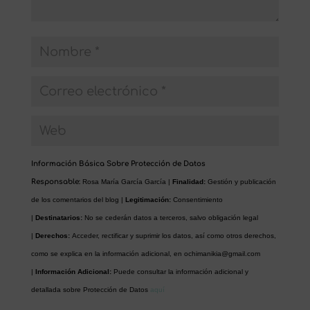
Información Básica Sobre Protección de Datos
Responsable:
Rosa María García García |
Finalidad:
Gestión y publicación
de los comentarios del blog |
Legitimación:
Consentimiento
|
Destinatarios:
No se cederán datos a terceros, salvo obligación legal
|
Derechos:
Acceder, rectificar y suprimir los datos, así como otros derechos,
como se explica en la información adicional, en
ochimanikia@gmail.com
|
Información Adicional:
Puede consultar la información adicional y
detallada sobre Protección de Datos
aquí