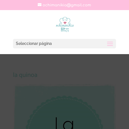
ochimanikia@gmail.com
Seleccionar página
la quinoa