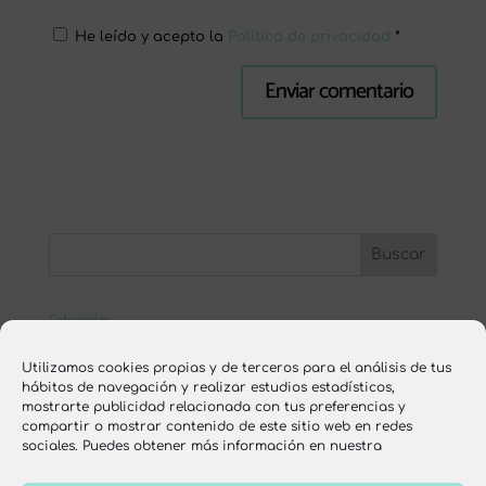
He leído y acepto la
Política de privacidad
*
Categorías
ESCUELA ONLINE
Utilizamos cookies propias y de terceros para el análisis de tus
hábitos de navegación y realizar estudios estadísticos,
nutrición
mostrarte publicidad relacionada con tus preferencias y
compartir o mostrar contenido de este sitio web en redes
recetas
sociales. Puedes obtener más información en nuestra