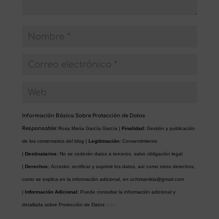
Información Básica Sobre Protección de Datos
Responsable:
Rosa María García García |
Finalidad:
Gestión y publicación
de los comentarios del blog |
Legitimación:
Consentimiento
|
Destinatarios:
No se cederán datos a terceros, salvo obligación legal
|
Derechos:
Acceder, rectificar y suprimir los datos, así como otros derechos,
como se explica en la información adicional, en
ochimanikia@gmail.com
|
Información Adicional:
Puede consultar la información adicional y
detallada sobre Protección de Datos
aquí