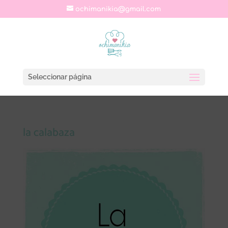
ochimanikia@gmail.com
Seleccionar página
la calabaza