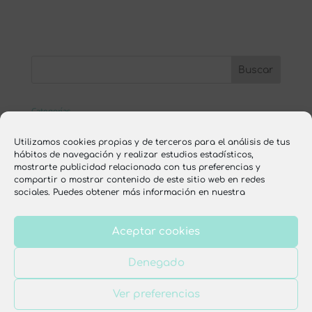
Categorías
ESCUELA ONLINE
Utilizamos cookies propias y de terceros para el análisis de tus
hábitos de navegación y realizar estudios estadísticos,
nutrición
mostrarte publicidad relacionada con tus preferencias y
compartir o mostrar contenido de este sitio web en redes
recetas
sociales. Puedes obtener más información en nuestra
Aceptar cookies
Aviso legal
Política de privacidad
Denegado
Política de cookies
Condiciones de venta
Ver preferencias
Diseño web por
Dulce Imaginativa
. Todos los