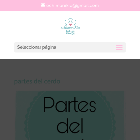
ochimanikia@gmail.com
Seleccionar página
partes del cerdo