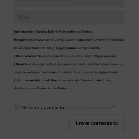
Información Básica Sobre Protección de Datos
Responsable:
Rosa María García García |
Finalidad:
Gestión y publicación
de los comentarios del blog |
Legitimación:
Consentimiento
|
Destinatarios:
No se cederán datos a terceros, salvo obligación legal
|
Derechos:
Acceder, rectificar y suprimir los datos, así como otros derechos,
como se explica en la información adicional, en
ochimanikia@gmail.com
|
Información Adicional:
Puede consultar la información adicional y
detallada sobre Protección de Datos
aquí
He leído y acepto la
Política de privacidad
*