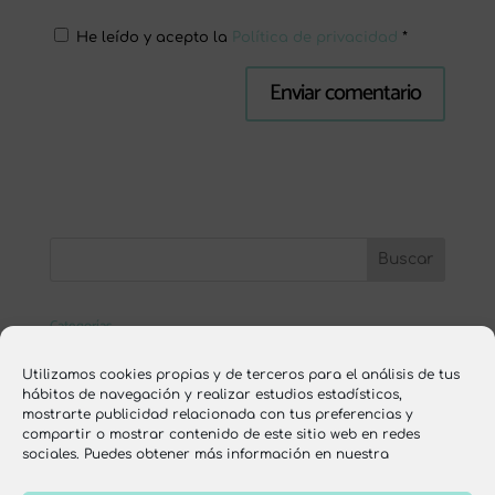
He leído y acepto la
Política de privacidad
*
Categorías
ESCUELA ONLINE
Utilizamos cookies propias y de terceros para el análisis de tus
hábitos de navegación y realizar estudios estadísticos,
nutrición
mostrarte publicidad relacionada con tus preferencias y
compartir o mostrar contenido de este sitio web en redes
recetas
sociales. Puedes obtener más información en nuestra