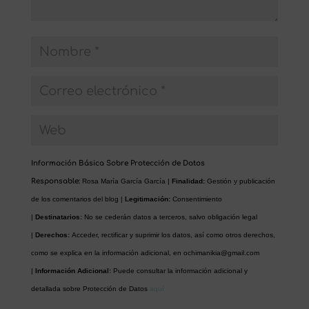
Información Básica Sobre Protección de Datos
Responsable:
Rosa María García García |
Finalidad:
Gestión y publicación
de los comentarios del blog |
Legitimación:
Consentimiento
|
Destinatarios:
No se cederán datos a terceros, salvo obligación legal
|
Derechos:
Acceder, rectificar y suprimir los datos, así como otros derechos,
como se explica en la información adicional, en
ochimanikia@gmail.com
|
Información Adicional:
Puede consultar la información adicional y
detallada sobre Protección de Datos
aquí