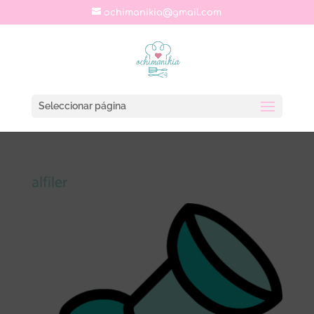
ochimanikia@gmail.com
Seleccionar página
alfiler