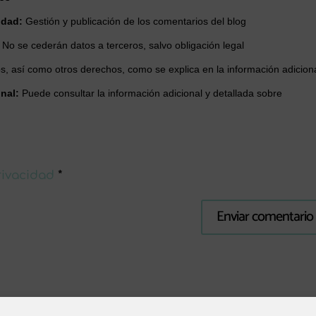
idad:
Gestión y publicación de los comentarios del blog
:
No se cederán datos a terceros, salvo obligación legal
tos, así como otros derechos, como se explica en la información adiciona
nal:
Puede consultar la información adicional y detallada sobre
privacidad
*