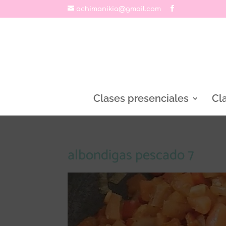
ochimanikia@gmail.com
Clases presenciales
Cl
albondigas pescado 7