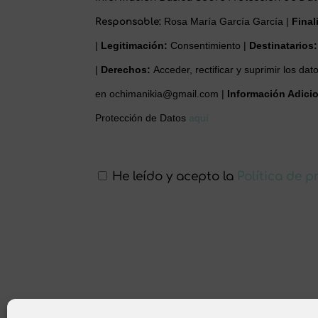
Responsable:
Rosa María García García |
Final
|
Legitimación:
Consentimiento |
Destinatarios
|
Derechos:
Acceder, rectificar y suprimir los da
en
ochimanikia@gmail.com |
Información Adicio
Protección de Datos
aquí
He leído y acepto la
Política de 