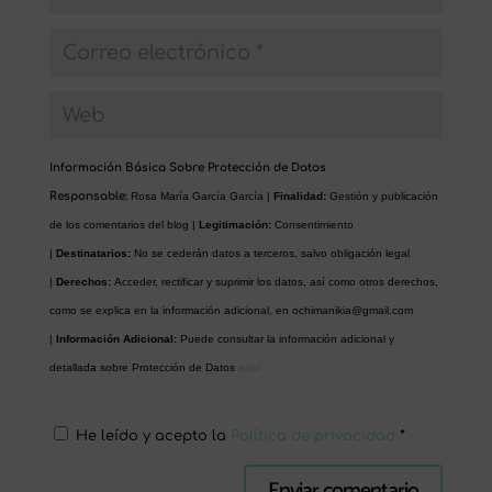
Información Básica Sobre Protección de Datos
Responsable:
Rosa María García García |
Finalidad:
Gestión y publicación
de los comentarios del blog |
Legitimación:
Consentimiento
|
Destinatarios:
No se cederán datos a terceros, salvo obligación legal
|
Derechos:
Acceder, rectificar y suprimir los datos, así como otros derechos,
como se explica en la información adicional, en
ochimanikia@gmail.com
|
Información Adicional:
Puede consultar la información adicional y
detallada sobre Protección de Datos
aquí
He leído y acepto la
Política de privacidad
*