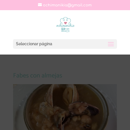
ochimanikia@gmail.com
Seleccionar página
Fabes con almejas