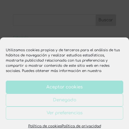
Categorías
ESCUELA ONLINE
Utilizamos cookies propias y de terceros para el análisis de tus
hábitos de navegación y realizar estudios estadísticos,
nutrición
mostrarte publicidad relacionada con tus preferencias y
compartir o mostrar contenido de este sitio web en redes
recetas
sociales. Puedes obtener más información en nuestra
Aceptar cookies
Aviso legal
Política de privacidad
Denegado
Política de cookies
Condiciones de venta
Ver preferencias
Diseño web por
Dulce Imaginativa
. Todos los
derechos reservados. Ochimanikia, 2025.
Política de cookies
Política de privacidad