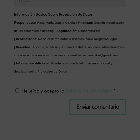
Información Básica Sobre Protección de Datos
Responsable:
Rosa María García García |
Finalidad:
Gestión y publicación
de los comentarios del blog |
Legitimación:
Consentimiento
|
Destinatarios:
No se cederán datos a terceros, salvo obligación legal
|
Derechos:
Acceder, rectificar y suprimir los datos, así como otros derechos,
como se explica en la información adicional, en
ochimanikia@gmail.com
|
Información Adicional:
Puede consultar la información adicional y
detallada sobre Protección de Datos
aquí
He leído y acepto la
Política de privacidad
*