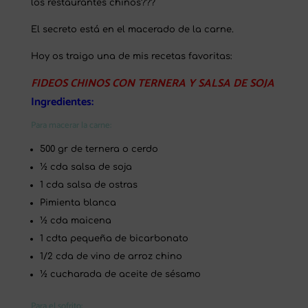
los restaurantes chinos???
El secreto está en el macerado de la carne.
Hoy os traigo una de mis recetas favoritas:
FIDEOS CHINOS CON TERNERA Y SALSA DE SOJA
Ingredientes:
Para macerar la carne:
500 gr de ternera o cerdo
½ cda salsa de soja
1 cda salsa de ostras
Pimienta blanca
½ cda maicena
1 cdta pequeña de bicarbonato
1/2 cda de vino de arroz chino
½ cucharada de aceite de sésamo
Para el sofrito: