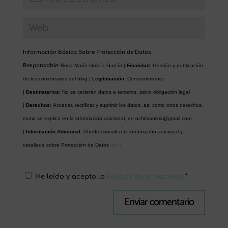
Información Básica Sobre Protección de Datos
Responsable:
Rosa María García García |
Finalidad:
Gestión y publicación
de los comentarios del blog |
Legitimación:
Consentimiento
|
Destinatarios:
No se cederán datos a terceros, salvo obligación legal
|
Derechos:
Acceder, rectificar y suprimir los datos, así como otros derechos,
como se explica en la información adicional, en
ochimanikia@gmail.com
|
Información Adicional:
Puede consultar la información adicional y
detallada sobre Protección de Datos
aquí
He leído y acepto la
Política de privacidad
*