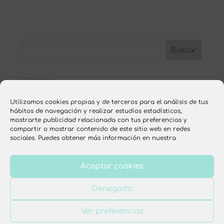
Categorías
ESCUELA ONLINE
Utilizamos cookies propias y de terceros para el análisis de tus
hábitos de navegación y realizar estudios estadísticos,
nutrición
mostrarte publicidad relacionada con tus preferencias y
compartir o mostrar contenido de este sitio web en redes
recetas
sociales. Puedes obtener más información en nuestra
Aceptar cookies
Aviso legal
Política de privacidad
Denegado
Política de cookies
Condiciones de venta
Ver preferencias
Diseño web por
Dulce Imaginativa
. Todos los