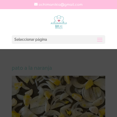
ochimanikia@gmail.com
Seleccionar página
pato a la naranja