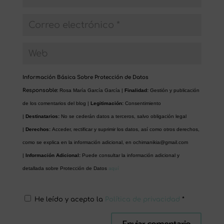
Información Básica Sobre Protección de Datos
Responsable:
Rosa María García García |
Finalidad:
Gestión y publicación
de los comentarios del blog |
Legitimación:
Consentimiento
|
Destinatarios:
No se cederán datos a terceros, salvo obligación legal
|
Derechos:
Acceder, rectificar y suprimir los datos, así como otros derechos,
como se explica en la información adicional, en
ochimanikia@gmail.com
|
Información Adicional:
Puede consultar la información adicional y
detallada sobre Protección de Datos
aquí
He leído y acepto la
Política de privacidad
*