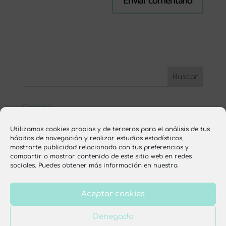
Categorías
ESCUELA ONLINE
Utilizamos cookies propias y de terceros para el análisis de tus
hábitos de navegación y realizar estudios estadísticos,
nutrición
mostrarte publicidad relacionada con tus preferencias y
compartir o mostrar contenido de este sitio web en redes
recetas
sociales. Puedes obtener más información en nuestra
Aceptar cookies
Aviso legal
Política de privacidad
Denegado
Política de cookies
Condiciones de venta