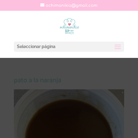
ochimanikia@gmail.com
Seleccionar página
pato a la naranja