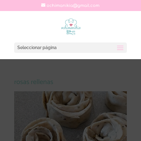
ochimanikia@gmail.com
Seleccionar página
rosas rellenas