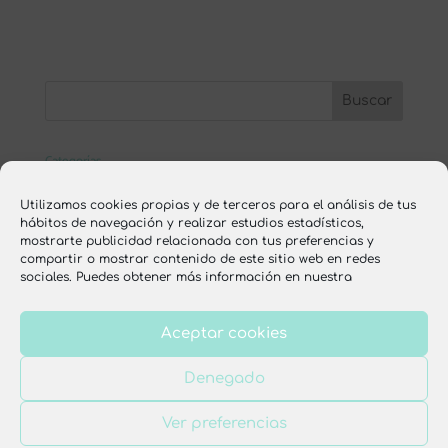
Categorías
ESCUELA ONLINE
Utilizamos cookies propias y de terceros para el análisis de tus
hábitos de navegación y realizar estudios estadísticos,
nutrición
mostrarte publicidad relacionada con tus preferencias y
compartir o mostrar contenido de este sitio web en redes
recetas
sociales. Puedes obtener más información en nuestra
Aceptar cookies
Aviso legal
Política de privacidad
Denegado
Política de cookies
Condiciones de venta
Ver preferencias
Diseño web por
Dulce Imaginativa
. Todos los