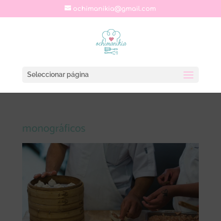
ochimanikia@gmail.com
Seleccionar página
monográficos