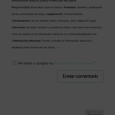
Información Básica Sobre Protección de Datos
Responsable:
Rosa María García García |
Finalidad:
Gestión y publicación
de los comentarios del blog |
Legitimación:
Consentimiento
|
Destinatarios:
No se cederán datos a terceros, salvo obligación legal
|
Derechos:
Acceder, rectificar y suprimir los datos, así como otros derechos,
como se explica en la información adicional, en
ochimanikia@gmail.com
|
Información Adicional:
Puede consultar la información adicional y
detallada sobre Protección de Datos
aquí
He leído y acepto la
Política de privacidad
*