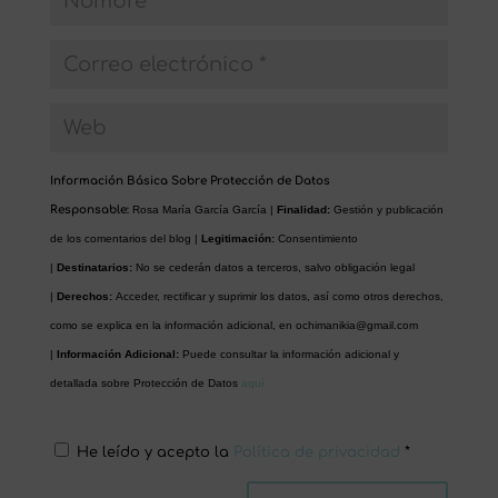
Información Básica Sobre Protección de Datos
Responsable:
Rosa María García García |
Finalidad:
Gestión y publicación
de los comentarios del blog |
Legitimación:
Consentimiento
|
Destinatarios:
No se cederán datos a terceros, salvo obligación legal
|
Derechos:
Acceder, rectificar y suprimir los datos, así como otros derechos,
como se explica en la información adicional, en
ochimanikia@gmail.com
|
Información Adicional:
Puede consultar la información adicional y
detallada sobre Protección de Datos
aquí
He leído y acepto la
Política de privacidad
*