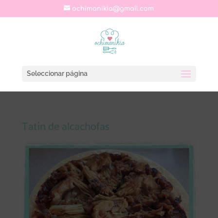
ochimanikia@gmail.com
Seleccionar página
Tatín de alcachofas