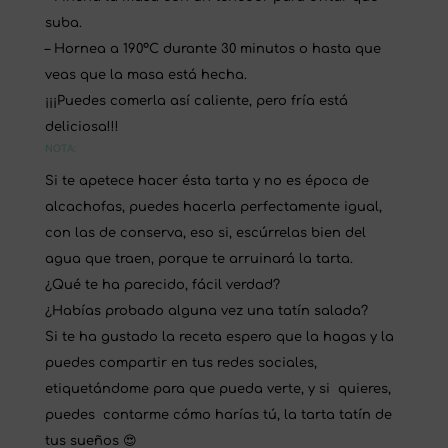
suba.
– Hornea a 190ºC durante 30 minutos o hasta que
veas que la masa está hecha.
¡¡¡Puedes comerla así caliente, pero fría está
deliciosa!!!
NOTA:
Si te apetece hacer ésta tarta y no es época de
alcachofas, puedes hacerla perfectamente igual,
con las de conserva, eso si, escúrrelas bien del
agua que traen, porque te arruinará la tarta.
¿Qué te ha parecido, fácil verdad?
¿Habías probado alguna vez una tatín salada?
Si te ha gustado la receta espero que la hagas y la
puedes compartir en tus redes sociales,
etiquetándome para que pueda verte
, y si quieres,
puedes contarme cómo harías tú, la tarta tatín de
tus sueños 😍