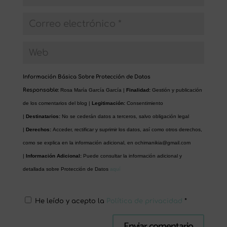
Información Básica Sobre Protección de Datos
Responsable:
Rosa María García García |
Finalidad:
Gestión y publicación
de los comentarios del blog |
Legitimación:
Consentimiento
|
Destinatarios:
No se cederán datos a terceros, salvo obligación legal
|
Derechos:
Acceder, rectificar y suprimir los datos, así como otros derechos,
como se explica en la información adicional, en
ochimanikia@gmail.com
|
Información Adicional:
Puede consultar la información adicional y
detallada sobre Protección de Datos
aquí
He leído y acepto la
Política de privacidad
*