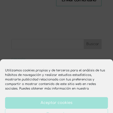
Categorías
ESCUELA ONLINE
Utilizamos cookies propias y de terceros para el análisis de tus
hábitos de navegación y realizar estudios estadísticos,
nutrición
mostrarte publicidad relacionada con tus preferencias y
compartir o mostrar contenido de este sitio web en redes
recetas
sociales. Puedes obtener más información en nuestra
Aceptar cookies
Aviso legal
Política de privacidad