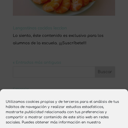
Langostinos cocidos leccion
Lo siento, éste contenido es exclusivo para los
alumnos de la escuela. ¡¡¡Suscríbete!!!
« Entradas más antiguas
Categorías
ESCUELA ONLINE
Utilizamos cookies propias y de terceros para el análisis de tus
hábitos de navegación y realizar estudios estadísticos,
nutrición
mostrarte publicidad relacionada con tus preferencias y
compartir o mostrar contenido de este sitio web en redes
recetas
sociales. Puedes obtener más información en nuestra